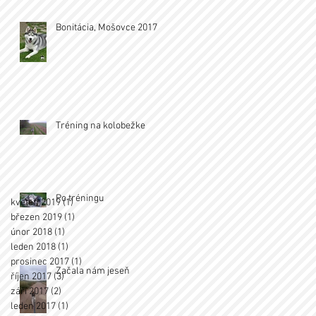
Bonitácia, Mošovce 2017
Tréning na kolobežke
Po tréningu
květen 2019
(1)
1 příspěvek
březen 2019
(1)
1 příspěvek
únor 2018
(1)
1 příspěvek
leden 2018
(1)
1 příspěvek
prosinec 2017
(1)
1 příspěvek
Začala nám jeseň
říjen 2017
(3)
3 příspěvky
září 2017
(2)
2 příspěvky
leden 2017
(1)
1 příspěvek