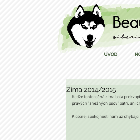
ÚVOD
N
Zima 2014/2015
Keďže tohtoročná zima bola prekvapiv
pravých "snežných psov" patrí, ani ch
K úplnej spokojnosti nám už chýbajú l