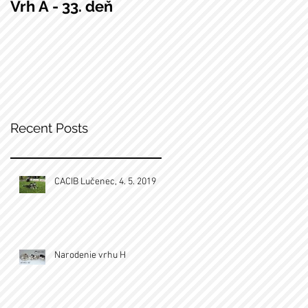
Vrh A - 33. deň
Narodili sa nám
šteniatka!
Recent Posts
CACIB Lučenec, 4. 5. 2019
Narodenie vrhu H