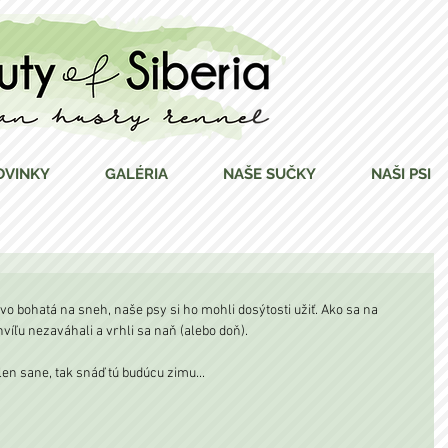
OVINKY
GALÉRIA
NAŠE SUČKY
NAŠI PSI
o bohatá na sneh, naše psy si ho mohli dosýtosti užiť. Ako sa na 
víľu nezaváhali a vrhli sa naň (alebo doň).
en sane, tak snáď tú budúcu zimu... 