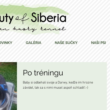
OVINKY
GALÉRIA
NAŠE SUČKY
NAŠI PSI
Po tréningu
Baby si odbehali svoje a Darwy, keďže im hrozne
závidel, tak sa s nimi musel aspoň schladiť :-)