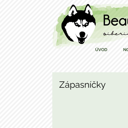
ÚVOD
N
Zápasníčky